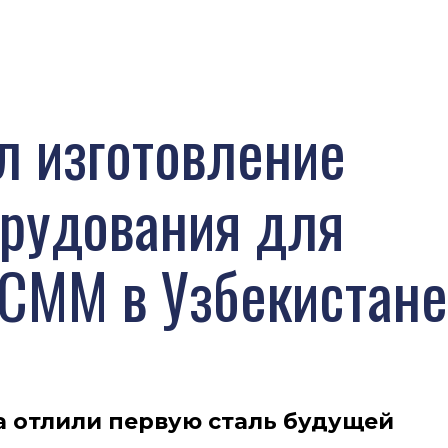
л изготовление
орудования для
АСММ в Узбекистане
а отлили первую сталь будущей