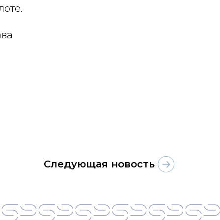
лоте.
ава
Следующая новость