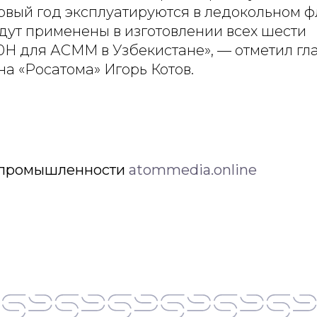
рвый год эксплуатируются в ледокольном ф
ут применены в изготовлении всех шести
Н для АСММ в Узбекистане», — отметил гл
а «Росатома» Игорь Котов.
й промышленности
atommedia.online