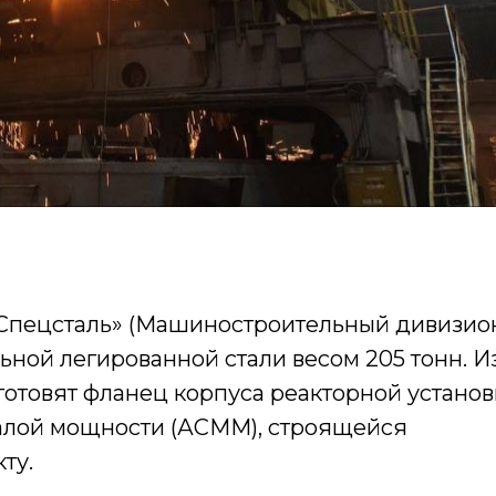
-Спецсталь» (Машиностроительный дивизио
льной легированной стали весом 205 тонн. И
отовят фланец корпуса реакторной установ
алой мощности (АСММ), строящейся
ту.