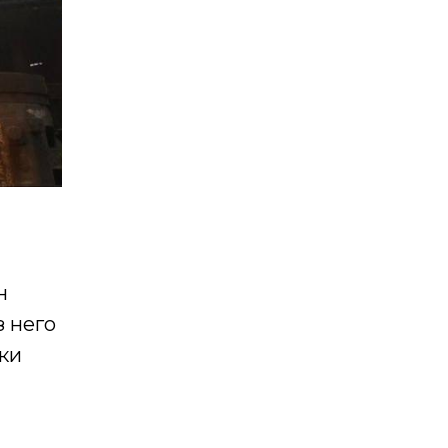
н
з него
ки